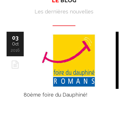
Les dernières nouvelles
03
Oct
2016
80ème foire du Dauphiné!