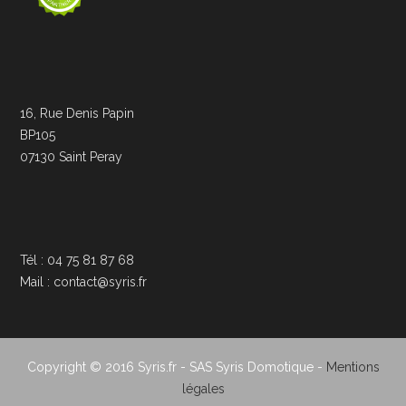
16, Rue Denis Papin
BP105
07130 Saint Peray
Tél : 04 75 81 87 68
Mail : contact@syris.fr
Copyright © 2016 Syris.fr - SAS Syris Domotique -
Mentions
légales