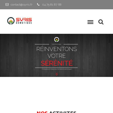
contact@syris.fr
04 75 81 87 68
Syris Domotique
RÉINVENTONS
VOTRE
S
É
R
É
N
I
T
É
- Concepteur et intégrateur de solutions domotiques -